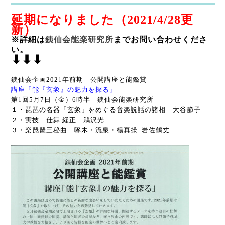
延期になりました（2021/4/28更
新）
※詳細は
銕仙会能楽研究所
までお問い合わせくださ
い。
⬇︎⬇︎⬇︎
銕仙会企画2021年前期 公開講座と能鑑賞
講座「能『玄象』の魅力を探る」
第1回5月7日（金）6時半
銕仙会能楽研究所
１・琵琶の名器「玄象」をめぐる音楽説話の諸相 大谷節子
２・実技 仕舞 経正 鵜沢光
３・楽琵琶三秘曲 啄木・流泉・楊真操 岩佐鶴丈