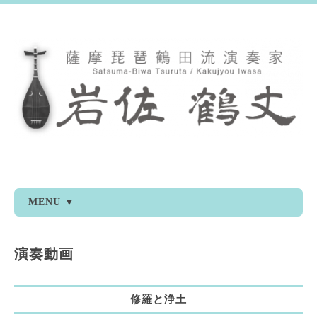
MENU ▼
演奏動画
修羅と浄土