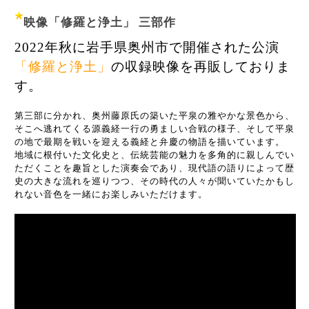
映像「修羅と浄土」 三部作
2022年秋に岩手県奥州市で開催された公演
「修羅と浄土」
の収録映像を再販しておりま
す。
第三部に分かれ、奥州藤原氏の築いた平泉の雅やかな景色から、
そこへ逃れてくる源義経一行の勇ましい合戦の様子、そして平泉
の地で最期を戦いを迎える義経と弁慶の物語を描いています。
地域に根付いた文化史と、伝統芸能の魅力を多角的に親しんでい
ただくことを趣旨とした演奏会であり、現代語の語りによって歴
史の大きな流れを巡りつつ、その時代の人々が聞いていたかもし
れない音色を一緒にお楽しみいただけます。