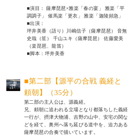
■演目： 薩摩琵琶×雅楽「春の宴」 雅楽「平
調調子」 催馬楽「更衣」 雅楽「迦陵頻急」 
■出演：
坪井美香（語り）
川嶋信子（薩摩琵琶） 音無
史哉（笙） 千山ユキ（薩摩琵琶） 佐藤愛美
（楽琵琶、龍笛） 
■脚本：
坪井美香
■第二部【源平の合戦 義経と
頼朝】（35分）
第二部の主人公は、源義経。 
兄、頼朝に追われる立場となり都落ちした義経
一行が、摂津大物浦、吉野の山中、安宅の関な
どを経て、奥州へ落ち延びる道中を、迫力ある
薩摩琵琶の合奏で描いています。 