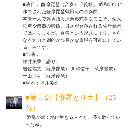
■演目： 薩摩琵琶（合奏）「義経」 昭和50年に
作曲された薩摩琵琶鶴田流の合奏曲。 
本来一人で弾き語る演奏形式を以てこそ、個人
の声や楽器の特徴、良さが発揮される薩摩琵琶
ではありますが、合奏という形式により、さら
なる迫力と劇的かつ豊かな表現を可能にしてい
る一曲です。 
■出演：
坪井美香（語り）
岩佐鶴丈（薩摩琵琶） 川嶋信子（薩摩琵琶） 
千山ユキ（薩摩琵琶）
■脚本：
坪井美香
■第三部【修羅と浄土】（25
分）
 戦乱が続く地に生きる人々と、儚く散ってい
った命。