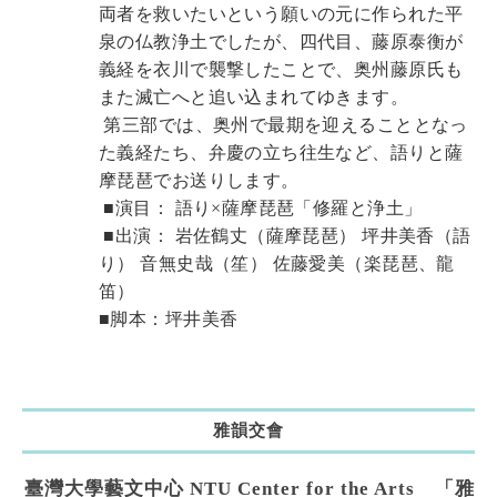
両者を救いたいという願いの元に作られた平
泉の仏教浄土でしたが、四代目、藤原泰衡が
義経を衣川で襲撃したことで、奥州藤原氏も
また滅亡へと追い込まれてゆきます。
 第三部では、奥州で最期を迎えることとなっ
た義経たち、弁慶の立ち往生など、語りと薩
摩琵琶でお送りします。
 ■演目： 語り×薩摩琵琶「修羅と浄土」
 ■出演： 岩佐鶴丈（薩摩琵琶） 坪井美香（語
り） 音無史哉（笙） 佐藤愛美（楽琵琶、龍
笛）
■脚本：
坪井美香
雅韻交會
臺灣大學藝文中心 NTU Center for the Arts 「雅