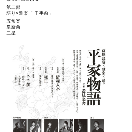
第二部
語り×雅楽「 千手前」
五常楽
皇麞急
二星