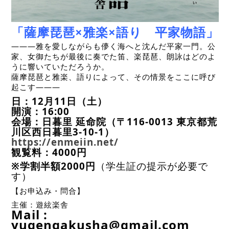
「薩摩琵琶×雅楽×語り 平家物語」
———雅を愛しながらも儚く海へと沈んだ平家一門。公
家、女御たちが最後に奏でた笛、楽琵琶、朗詠はどのよ
うに響いていただろうか。
薩摩琵琶と雅楽、語りによって、その情景をここに呼び
起こす———
日：12月11日（土）
開演：16:00
会場：日暮里 延命院（〒116-0013 東京都荒
川区西日暮里3-10-1）
https://enmeiin.net/
観覧料：4000円
※学割半額2000円
（学生証の提示が必要で
す）
【お申込み・問合】
主催：遊絃楽舎
Mail :
yugengakusha@gmail.com