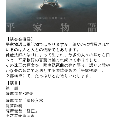
【演奏会概要】
平家物語は軍記物ではありますが、細やかに描写されて
いるのは人と人との物語でもあります。
琵琶法師の語りによって生まれ、数多の人々の耳から口
へと、平家物語の言葉は編まれ続けて参りました。
その珠玉の原文を、薩摩琵琶曲の弾き語り、語りと雅や
かな楽の音にてお送りする遊絃楽舎の「平家物語」。
２部構成にて、たっぷりとお送りいたします。
【演目】
第一部
薩摩琵琶×雅楽
薩摩琵琶「清経入水」
龍笛独奏
薩摩琵琶「経正」
楽琵琶秘曲演奏