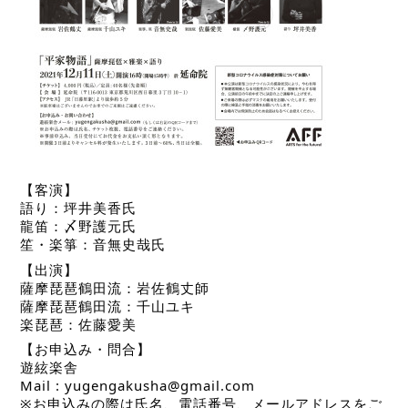
【客演】
語り：坪井美香氏
龍笛：〆野護元氏
笙・楽箏：音無史哉氏
【出演】
薩摩琵琶鶴田流：岩佐鶴丈師
薩摩琵琶鶴田流：千山ユキ
楽琵琶：佐藤愛美
【お申込み・問合】
遊絃楽舎
Mail : yugengakusha@gmail.com
※お申込みの際は氏名、電話番号、メールアドレスをご