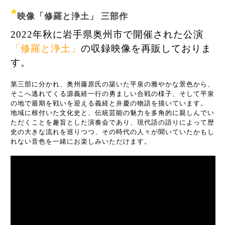
映像「修羅と浄土」 三部作
2022年秋に岩手県奥州市で開催された公演
「修羅と浄土」
の収録映像を再販しておりま
す。
第三部に分かれ、奥州藤原氏の築いた平泉の雅やかな景色から、
そこへ逃れてくる源義経一行の勇ましい合戦の様子、そして平泉
の地で最期を戦いを迎える義経と弁慶の物語を描いています。
地域に根付いた文化史と、伝統芸能の魅力を多角的に親しんでい
ただくことを趣旨とした演奏会であり、現代語の語りによって歴
史の大きな流れを巡りつつ、その時代の人々が聞いていたかもし
れない音色を一緒にお楽しみいただけます。