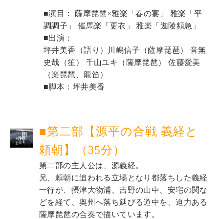
■演目： 薩摩琵琶×雅楽「春の宴」 雅楽「平
調調子」 催馬楽「更衣」 雅楽「迦陵頻急」 
■出演：
坪井美香（語り）
川嶋信子（薩摩琵琶） 音無
史哉（笙） 千山ユキ（薩摩琵琶） 佐藤愛美
（楽琵琶、龍笛） 
■脚本：
坪井美香
■第二部【源平の合戦 義経と
頼朝】（35分）
第二部の主人公は、源義経。 
兄、頼朝に追われる立場となり都落ちした義経
一行が、摂津大物浦、吉野の山中、安宅の関な
どを経て、奥州へ落ち延びる道中を、迫力ある
薩摩琵琶の合奏で描いています。 