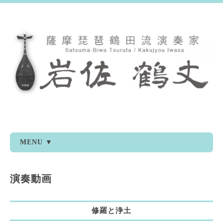
MENU ▼
演奏動画
修羅と浄土