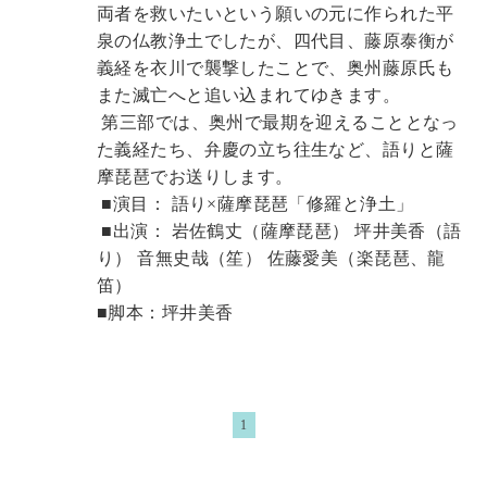
両者を救いたいという願いの元に作られた平
泉の仏教浄土でしたが、四代目、藤原泰衡が
義経を衣川で襲撃したことで、奥州藤原氏も
また滅亡へと追い込まれてゆきます。
 第三部では、奥州で最期を迎えることとなっ
た義経たち、弁慶の立ち往生など、語りと薩
摩琵琶でお送りします。
 ■演目： 語り×薩摩琵琶「修羅と浄土」
 ■出演： 岩佐鶴丈（薩摩琵琶） 坪井美香（語
り） 音無史哉（笙） 佐藤愛美（楽琵琶、龍
笛）
■脚本：
坪井美香
1