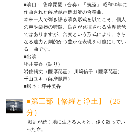
■演目： 薩摩琵琶（合奏）「義経」 昭和50年に
作曲された薩摩琵琶鶴田流の合奏曲。 
本来一人で弾き語る演奏形式を以てこそ、個人
の声や楽器の特徴、良さが発揮される薩摩琵琶
ではありますが、合奏という形式により、さら
なる迫力と劇的かつ豊かな表現を可能にしてい
る一曲です。 
■出演：
坪井美香（語り）
岩佐鶴丈（薩摩琵琶） 川嶋信子（薩摩琵琶） 
千山ユキ（薩摩琵琶）
■脚本：
坪井美香
■第三部【修羅と浄土】（25
分）
 戦乱が続く地に生きる人々と、儚く散ってい
った命。